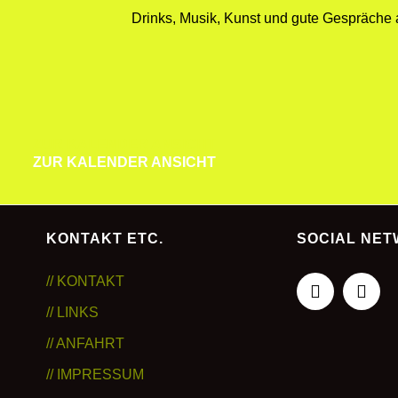
Drinks, Musik, Kunst und gute Gespräche a
ZUR KALENDER ANSICHT
ZUR KALENDER ANSICHT
KONTAKT ETC.
SOCIAL NE
// KONTAKT
// LINKS
// ANFAHRT
// IMPRESSUM