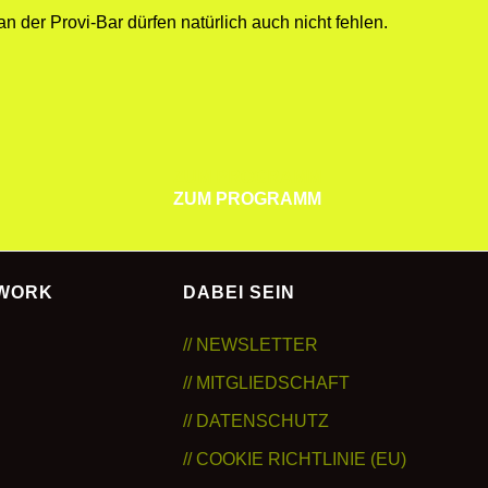
n der Provi-Bar dürfen natürlich auch nicht fehlen.
ZUM PROGRAMM
ZUM PROGRAMM
TWORK
DABEI SEIN
// NEWSLETTER
// MITGLIEDSCHAFT
// DATENSCHUTZ
// COOKIE RICHTLINIE (EU)