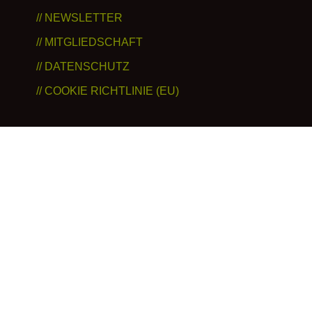
// NEWSLETTER
// MITGLIEDSCHAFT
// DATENSCHUTZ
// COOKIE RICHTLINIE (EU)