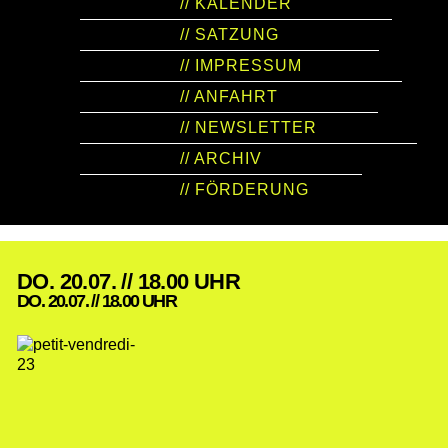
// KALENDER
// SATZUNG
// IMPRESSUM
// ANFAHRT
// NEWSLETTER
// ARCHIV
// FÖRDERUNG
DO. 20.07. // 18.00 UHR
DO. 20.07. // 18.00 UHR