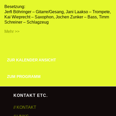
Besetzung:
Jerfi Böhringer – Gitarre/Gesang, Jani Laakso – Trompete,
Kai Wieprecht – Saxophon, Jochen Zunker – Bass, Timm
Schreiner – Schlagzeug
Mehr >>
ZUR KALENDER ANSICHT
ZUR KALENDER ANSICHT
ZUM PROGRAMM
ZUM PROGRAMM
KONTAKT ETC.
// KONTAKT