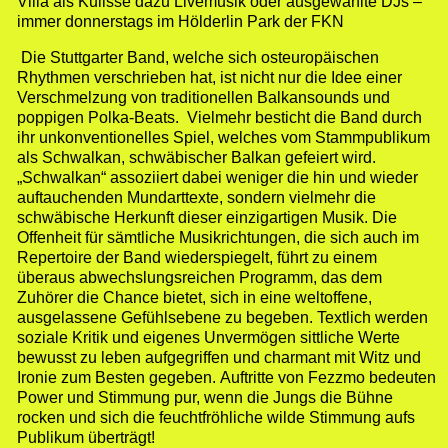
Villa als Kulisse dazu Livemusik oder ausgewählte DJs –
immer donnerstags im Hölderlin Park der FKN
Die Stuttgarter Band, welche sich osteuropäischen
Rhythmen verschrieben hat, ist nicht nur die Idee einer
Verschmelzung von traditionellen Balkansounds und
poppigen Polka-Beats. Vielmehr besticht die Band durch
ihr unkonventionelles Spiel, welches vom Stammpublikum
als Schwalkan, schwäbischer Balkan gefeiert wird.
„Schwalkan“ assoziiert dabei weniger die hin und wieder
auftauchenden Mundarttexte, sondern vielmehr die
schwäbische Herkunft dieser einzigartigen Musik. Die
Offenheit für sämtliche Musikrichtungen, die sich auch im
Repertoire der Band wiederspiegelt, führt zu einem
überaus abwechslungsreichen Programm, das dem
Zuhörer die Chance bietet, sich in eine weltoffene,
ausgelassene Gefühlsebene zu begeben. Textlich werden
soziale Kritik und eigenes Unvermögen sittliche Werte
bewusst zu leben aufgegriffen und charmant mit Witz und
Ironie zum Besten gegeben. Auftritte von Fezzmo bedeuten
Power und Stimmung pur, wenn die Jungs die Bühne
rocken und sich die feuchtfröhliche wilde Stimmung aufs
Publikum überträgt!