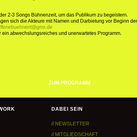
der 2-3 Songs Bühnenzeit, um das Publikum zu begeistern.
ragen sich die Akteure mit Namen und Darbietung vor Beginn der
offenebuehnent@gmx.de
r ein abwechslungsreiches und unerwartetes Programm.
ZUM PROGRAMM
ZUM PROGRAMM
TWORK
DABEI SEIN
// NEWSLETTER
// MITGLIEDSCHAFT