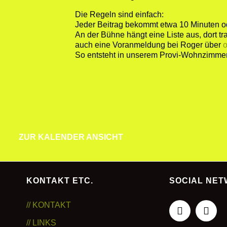
Die Regeln sind einfach:
Jeder Beitrag bekommt etwa 10 Minuten o
An der Bühne hängt eine Liste aus, dort t
auch eine Voranmeldung bei Roger über
So entsteht in unserem Provi-Wohnzimme
ZUR KALENDER ANSICHT
ZUR KALENDER ANSICHT
KONTAKT ETC.
SOCIAL NE
// KONTAKT
// LINKS