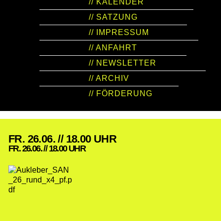
// KALENDER
// SATZUNG
// IMPRESSUM
// ANFAHRT
// NEWSLETTER
// ARCHIV
// FÖRDERUNG
FR. 26.06. // 18.00 UHR
FR. 26.06. // 18.00 UHR