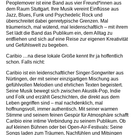
Peoplemover
ist eine Band aus vier Freund*innen aus
dem Raum Stuttgart. Ihre Musik vereint Einflüsse aus
Jazz, Blues, Funk und Psychedelic Rock und
überschreitet dabei genretypische Grenzen. Mal
träumerisch, mal wütend, mal leidenschaftlich – mit ihrem
Set lädt die Band das Publikum ein, dem Alltag zu
entfliehen und sich auf eine Reise zur eigenen Kreativität
und Gefühlswelt zu begeben.
Caribio
…na diese lokale Größe kennt Ihr ja hoffentlich
schon. Falls nicht:
Caribio ist ein leidenschaftlicher Singer-Songwriter aus
Nürtingen, der mit seiner einzigartigen Mischung aus
gefühlvollen Melodien und ehrlichen Texten begeistert.
Seine Musik bewegt sich zwischen Akustik-Pop, Indie
und Folk und erzählt Geschichten, die direkt aus dem
Leben gegriffen sind – mal nachdenklich, mal
hoffnungsvoll, immer authentisch. Mit seiner warmen
Stimme und seinem feinen Gespür für Atmosphäre schafft
Caribio eine intime Verbindung zu seinem Publikum. Ob
auf kleinen Bühnen oder bei Open-Air-Festivals: Seine
Songs laden zum Träumen, Nachfühlen und Mitsingen