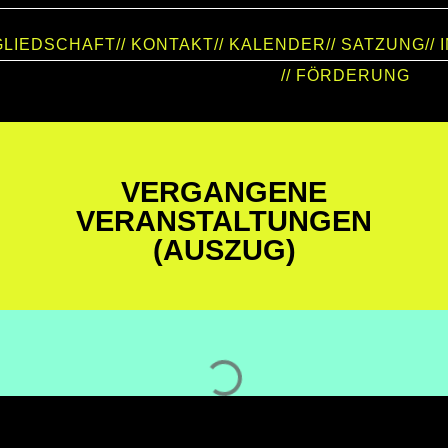
TGLIEDSCHAFT
// KONTAKT
// KALENDER
// SATZUNG
//
// FÖRDERUNG
VERGANGENE
VERANSTALTUNGEN
(AUSZUG)