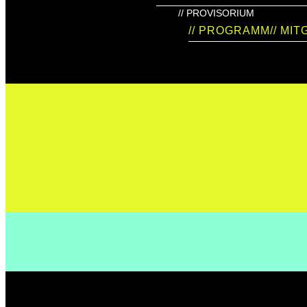
// PROVISORIUM
// PROGRAMM
// MI