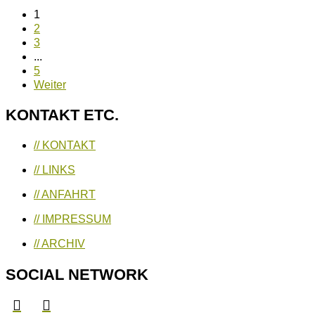
1
2
3
...
5
Weiter
KONTAKT ETC.
// KONTAKT
// LINKS
// ANFAHRT
// IMPRESSUM
// ARCHIV
SOCIAL NETWORK